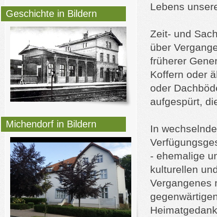
Lebens unsere
Geschichte in Bildern
Zeit- und Sac
über Vergange
früherer Gener
Koffern oder ä
oder Dachböde
aufgespürt, di
Michendorf in Bildern
In wechselnde
Verfügungsges
- ehemalige un
kulturellen un
Vergangenes m
gegenwärtigen
Heimatgedank