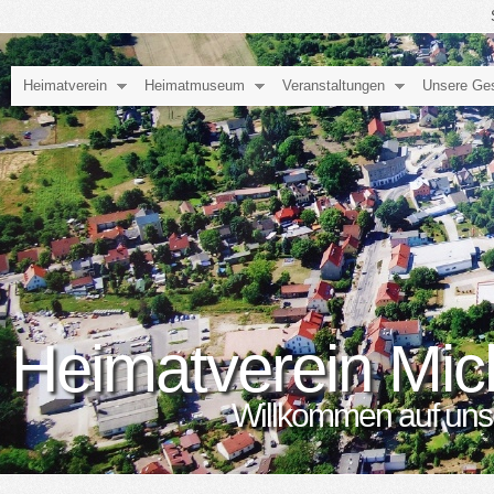
Heimatverein
Heimatmuseum
Veranstaltungen
Unsere Ge
Heimatverein Mic
Willkommen auf unse