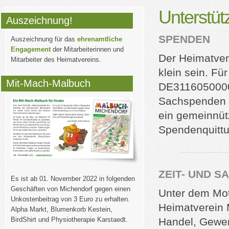
Unterstüt
Auszeichnung!
SPENDEN
Auszeichnung für das
ehrenamtliche
Engagement
der Mitarbeiterinnen und
Der Heimatver
Mitarbeiter des Heimatvereins.
klein sein. F
Mit-Mach-Malbuch
DE3116050000
Sachspenden b
ein gemeinnütz
Spendenquittu
ZEIT- UND 
Es ist ab 01. November 2022 in folgenden
Geschäften von Michendorf gegen einen
Unter dem Mot
Unkostenbeitrag von 3 Euro zu erhalten.
Heimatverein 
Alpha Markt, Blumenkorb Kestein,
BirdShirt und Physiotherapie Karstaedt.
Handel, Gewer